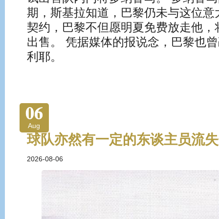
期，斯基拉知道，巴黎仍未与这位意
契约，巴黎不但愿明夏免费放走他，
出售。 凭据媒体的报说念，巴黎也
利耶。
06
Aug
球队亦然有一定的东谈主员流失
2026-08-06