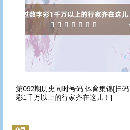
第092期历史同时号码 体育集锦[扫码
彩1千万以上的行家齐在这儿！]