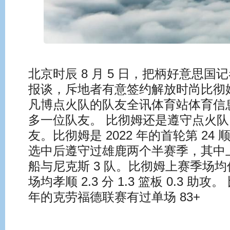
北京时辰 8 月 5 日，把柄好意思国记者 L
报谈，斥地者有意签约解放时尚比彻
凡博点火队的队友全讯体育站体育信
多一位队友。 比彻姆还是遵守点火
友。比彻姆是 2022 年的首轮第 24
选中后遵守过雄鹿两个半赛季，其中
船与尼克斯 3 队。比彻姆上赛季场均仅
场均孝顺 2.3 分 1.3 篮板 0.3 助攻
年的克劳福德联赛有过单场 83+