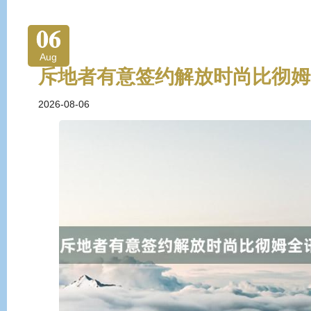
06
Aug
斥地者有意签约解放时尚比彻姆
2026-08-06