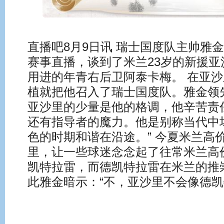
直播吧8月9日讯 瑞士国度队主帅雅
赛事直播，谈到了米兰23岁的新援亚
用进的年青右后卫阿泰卡梅。 在亚沙
植就把他召入了瑞士国度队。雅金领
亚沙里的少量是他的格调，他辛苦责
还有指导者的魔力。他是别称当代中
色的时期和谐在沿途。” 今夏米兰高
里，让一些球迷念念起了往常米兰高
凯特拉雷，而德凯特拉雷在米兰的推
此雅金暗示：“不，亚沙里不会像德