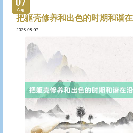
07
Aug
把躯壳修养和出色的时期和谐在
2026-08-07