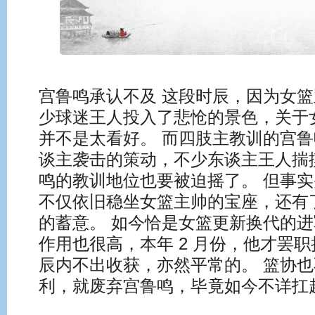
宫鲁鸣承认不及 这段时辰，因为女
少球迷王人投入了悲怆的景色，关于
并不是太看好。 而四肢主教训的宫
谈主袭击的策动，不少东谈主王人揣
鸣的教训地位也要被迫摇了。 但事
不仅依旧稳坐女篮主帅的宝座，还有
的蓄意。 如今恰是女篮更新换代的
作用也很高，本年 2 月份，他才罢
辰内不出收获，亦然平常的。 篮协
利，就废弃宫鲁鸣，毕竟如今不详扛