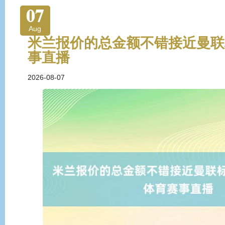
07
Aug
米兰报价的总金额不错接近曼联标
事直播
2026-08-07