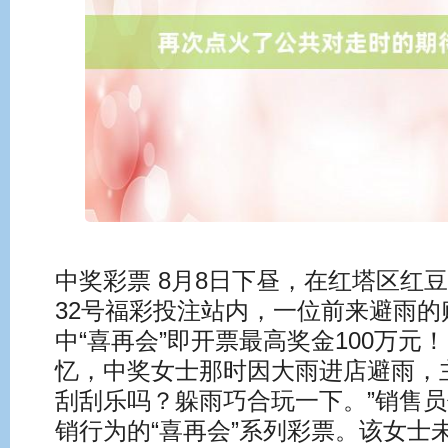
中奖彩票 8月8日下昼，在红塔区红豆鲜
32号福彩投注站内，一位前来避雨的
中“喜再会”即开票最高奖金100万元
忆，中奖女士那时因大雨进店避雨，
刮刮乐吗？躲雨巧合玩一下。”销售
销行为的“喜再会”系列彩票。该女士