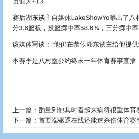
负值为+13。
赛后湖东谈主自媒体LakeShowYo晒出了八
分3.6篮板，投篮掷中率58.6%，三分掷中率5
该媒体写谈：“他仍在恭候湖东谈主给他提供
本赛季是八村塁公约终末一年体育赛事直播，
上一篇：
酌量到他其时看起来病得很重体育
下一篇：
首要端驱逐在线还能造杀伤体育赛