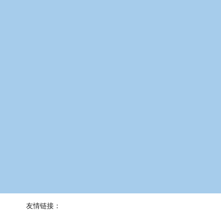
友情链接：