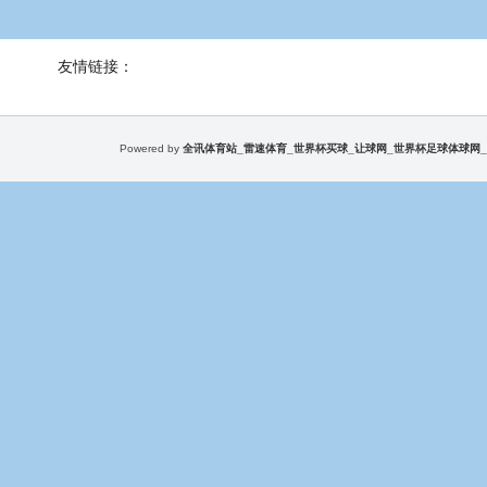
友情链接：
Powered by
全讯体育站_雷速体育_世界杯买球_让球网_世界杯足球体球网