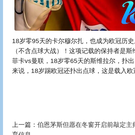
18岁零95天的卡尔穆尔扎，也成为欧冠历
（不含点球大战）！这项记载的保持者是斯维
菲卡vs曼联，18岁零65天的斯维拉尔，扑
来说，18岁踢欧冠还扑出点球，这是载入欧
上一篇：
伯恩茅斯但愿在冬窗开启前敲定主
育信息