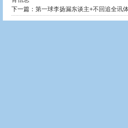
下一篇：
第一球李扬漏东谈主+不回追全讯