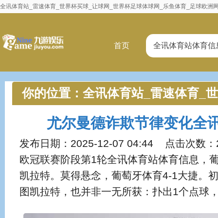
全讯体育站_雷速体育_世界杯买球_让球网_世界杯足球体球网_乐鱼体育_足球欧洲
首页
全讯体育站体育信
你的位置：
全讯体育站_雷速体育_世
足球体球网_乐鱼体育_足球欧洲网_
尤尔曼德诈欺节律变化全
全讯买球站
>
全讯体育站体育信息
>
发布日期：2025-12-07 04:44 点击次数：
欧冠联赛阶段第1轮全讯体育站体育信息，
讯体育站体育信息
凯拉特。莫得悬念，葡萄牙体育4-1大捷。
图凯拉特，也并非一无所获：扑出1个点球，