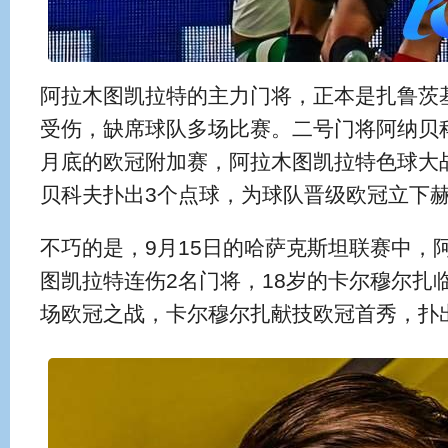
阿拉木图凯拉特的主力门将，正本是扎鲁茨
受伤，缺席球队多场比赛。二号门将阿纳贝
月底的欧冠附加赛，阿拉木图凯拉特色球大
贝科夫扑出3个点球，为球队晋级欧冠立下
不巧的是，9月15日的哈萨克斯坦联赛中，
图凯拉特连伤2名门将，18岁的卡尔穆尔扎
场欧冠之战，卡尔穆尔扎献技欧冠首秀，扑