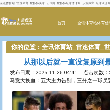
全讯体育站_雷速体育_世界杯买球_让球网_世界杯足球体球网_乐鱼体育_足球欧洲
首页
全讯体育站体育信
你的位置：
全讯体育站_雷速体育_世
足球体球网_乐鱼体育_足球欧洲网_
从那以后就一直没复原到
全讯买球站
>
体育集锦
> 从那以后
发布日期：2025-11-26 04:41 点击次数：
马竞大换血：五大主力告别，三分之一球员
育集锦