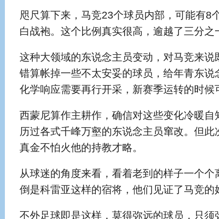
咫尺算下来，马竞23个球员内部，可能有8
白战袍。这个比例真实很高，逾越了三分之
这种大领域的东说念主员变动，对马竞来说
错算帐掉一些不太安妥的球员，给年青东说
化学响应需要再行开采，新赛季运转的时候
西蒙尼算作主耕作，确信对这些变化冷暖自
历过各式千峰万壑的东说念主员窜改。但此
真金不怕火他的持教才略。
从球迷的角度来看，看着老到的样子一个个
倒是科雷亚这样的宿将，他们见证了马竞的
不外足球即是这样，莫得弥远的球员，只须