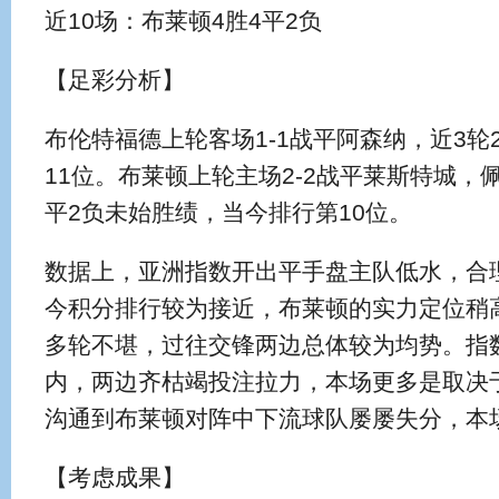
近10场：布莱顿4胜4平2负
【足彩分析】
布伦特福德上轮客场1-1战平阿森纳，近3轮
11位。布莱顿上轮主场2-2战平莱斯特城，
平2负未始胜绩，当今排行第10位。
数据上，亚洲指数开出平手盘主队低水，合
今积分排行较为接近，布莱顿的实力定位稍
多轮不堪，过往交锋两边总体较为均势。指
内，两边齐枯竭投注拉力，本场更多是取决
沟通到布莱顿对阵中下流球队屡屡失分，本
【考虑成果】