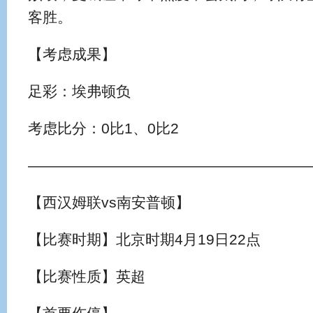
客胜。
【考虑成果】
足彩：埃弗顿负
考虑比分：0比1、0比2
———————————————————
【西汉姆联vs南安普顿】
【比赛时期】北京时期4月19日22点
【比赛性质】英超