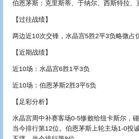
伯恩茅斯：克里斯蒂、于纳尔、西斯特拉、
【过往战绩】
两边近10次交锋，水晶宫5胜2平3负略微占
【近期战绩】
近10场：水晶宫6胜1平3负
近10场：伯恩茅斯2胜3平5负
【足彩分析】
水晶宫周中补赛客场0-5惨败给纽卡斯尔，
当今排行第12位。伯恩茅斯上轮主场1-0投
不堪，当今排行第8位。