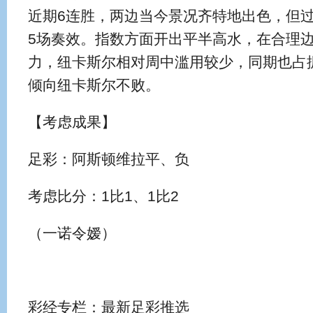
近期6连胜，两边当今景况齐特地出色，但
5场奏效。指数方面开出平半高水，在合理
力，纽卡斯尔相对周中滥用较少，同期也占
倾向纽卡斯尔不败。
【考虑成果】
足彩：阿斯顿维拉平、负
考虑比分：1比1、1比2
（一诺令嫒）
彩经专栏：最新足彩推选