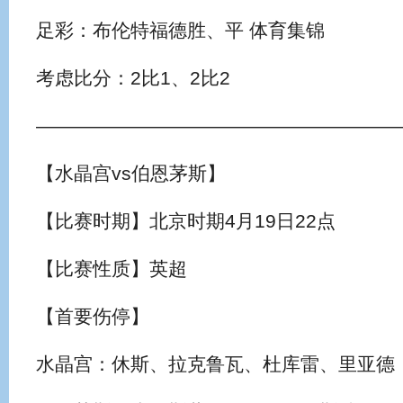
足彩：布伦特福德胜、平 体育集锦
考虑比分：2比1、2比2
———————————————————
【水晶宫vs伯恩茅斯】
【比赛时期】北京时期4月19日22点
【比赛性质】英超
【首要伤停】
水晶宫：休斯、拉克鲁瓦、杜库雷、里亚德