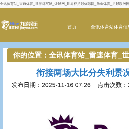
全讯体育站_雷速体育_世界杯买球_让球网_世界杯足球体球网_乐鱼体育_足球欧洲
首页
全讯体育站体育信
你的位置：
全讯体育站_雷速体育_世
足球体球网_乐鱼体育_足球欧洲网_
衔接两场大比分失利景
全讯买球站
>
体育集锦
> 衔接两场
发布日期：2025-11-16 07:26 点击次数：
锦