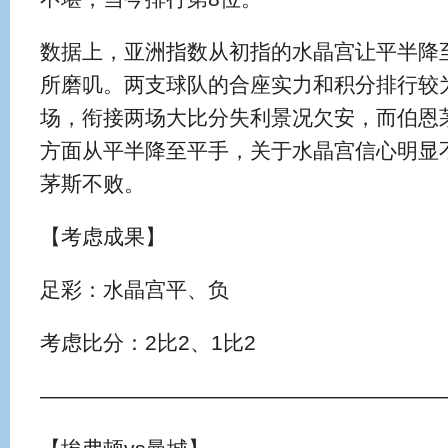
数据上，亚洲指数从初指的水晶宫让平半降
所磨叽。两支球队的合座实力和积分排行较
场，衔接两场大比分失利景况欠安，而伯恩
方面从平半降至平手，关于水晶宫信心明显
茅斯不败。
【考虑成果】
足彩：水晶宫平、负
考虑比分：2比2、1比2
———————————————————