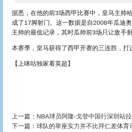
据悉，在他的前3场西甲比赛中，皇马主帅哈
成了17脚射门。这一数据是自2008年瓜
主帅的最低记录，其时瓜帅前3场只让敌手射
本赛季，皇马获得了西甲开赛的三连胜，打进
【上咪咕独家看英超】
上一篇：
NBA球员阿隆-戈登中国行深圳站
下一篇：
球队的举座实力并不比拜仁差体育录