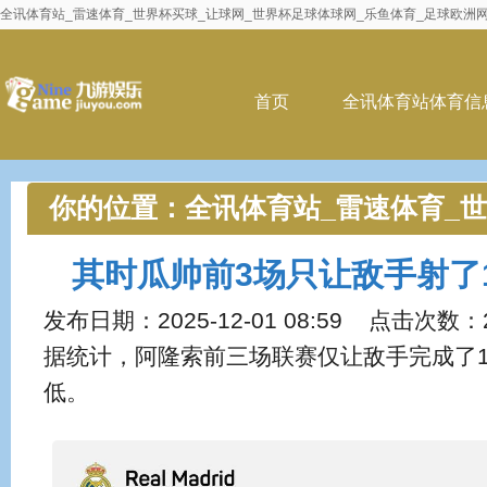
全讯体育站_雷速体育_世界杯买球_让球网_世界杯足球体球网_乐鱼体育_足球欧洲网
首页
全讯体育站体育信
你的位置：
全讯体育站_雷速体育_世
足球体球网_乐鱼体育_足球欧洲网_
其时瓜帅前3场只让敌手射了
全讯买球站
>
体育录像/图片
> 其时
发布日期：2025-12-01 08:59 点击次数：
据统计，阿隆索前三场联赛仅让敌手完成了
脚体育录像/图片
低。