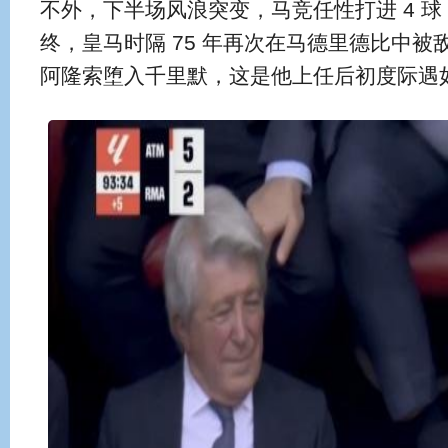
不外，下半场风浪突变，马竞任性打进 4 
终，皇马时隔 75 年再次在马德里德比中被
阿隆索堕入千里默，这是他上任后初度际遇