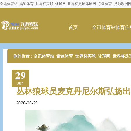
全讯体育站_雷速体育_世界杯买球_让球网_世界杯足球体球网_乐鱼体育_足球欧洲网
首页
全讯体育站体育信
你的位置：
全讯体育站_雷速体育_世界杯买球_让球网_世界杯足
29
>
Jun
丛林狼球员麦克丹尼尔斯弘扬出
2026-06-29