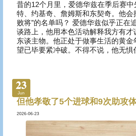
昔的12个月里，爱德华兹在季后赛中
特、约基奇、詹姆斯和东契奇。他会
败将”的名单吗？ 爱德华兹似乎正在
谈路上，他用本色活动解释我方有才调
东谈主物。他正处于做事生活的黄金
望已毕要紧冲破。不得不说，他无惧
23
Jun
但他孝敬了5个进球和9次助攻
2026-06-23