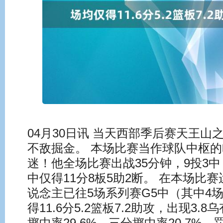
04月30日讯 当天西部季后赛天王山之战
不敌掘金。 本场比赛当作球队中枢
迷！他全场比赛出战35分钟，9投3中
中仅得11分8板5助2断。 在本场比
说念主已往5场系列赛G5中（其中4
得11.6分5.2篮板7.2助攻，出现3.
掷中率29.6%，三分掷中率20.7%，