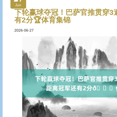
Jun
下轮赢球夺冠！巴萨官推贯穿3
有2分🏆体育集锦
2026-06-27