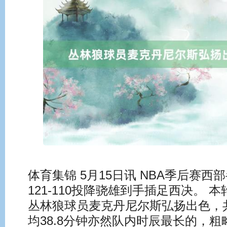
体育集锦 5月15日讯 NBA季后赛西
121-110投降骁雄到手插足西决。 
丛林狼球员麦克丹尼尔斯弘扬出色，
均38.8分钟亦然队内时辰最长的，粗略孝