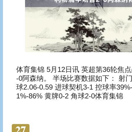
体育集锦 5月12日讯 英超第36轮焦
-0阿森纳。 半场比赛数据如下： 射门6-
球2.06-0.59 进球契机3-1 控球率39
1%-86% 黄牌0-2 角球2-0体育集锦
27