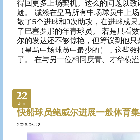
得回更多上场契机。这么的问题以致
尬。 诚然在皇马所有中场球员中上
敬了5个进球和9次助攻，在进球成果
了巴塞罗那的年青球员。 若是只看
尔的发达还不够惊艳，但筹议到他只是
（皇马中场球员中最少的），这些数
了。 在与另一位相同庚青、才华横
22
Jun
快船球员鲍威尔进展一般体育集
2026-06-22