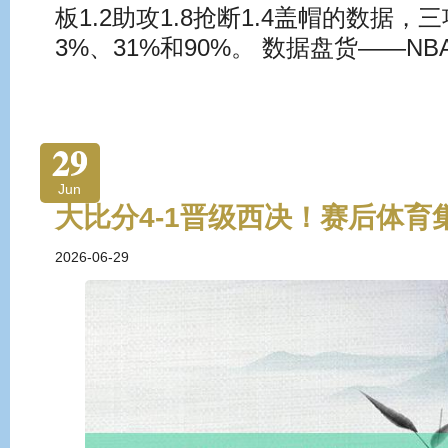
板1.2助攻1.8抢断1.4盖帽的数据，
3%、31%和90%。 数据盘货——NBA2
29
Jun
大比分4-1晋级西决！赛后体育
2026-06-29