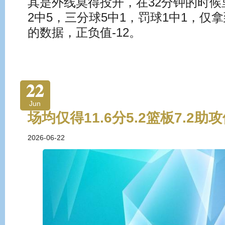
其是外线莫得投开，在32分钟的时候
2中5，三分球5中1，罚球1中1，仅拿
的数据，正负值-12。
22
Jun
场均仅得11.6分5.2篮板7.2助
2026-06-22