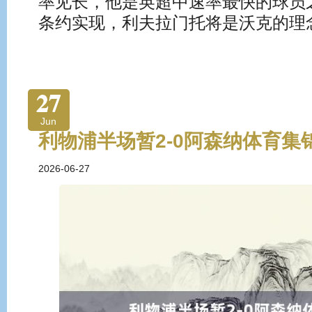
率见长，他是英超中速率最快的球员
条约实现，利夫拉门托将是沃克的理
27
Jun
利物浦半场暂2-0阿森纳体育集
2026-06-27