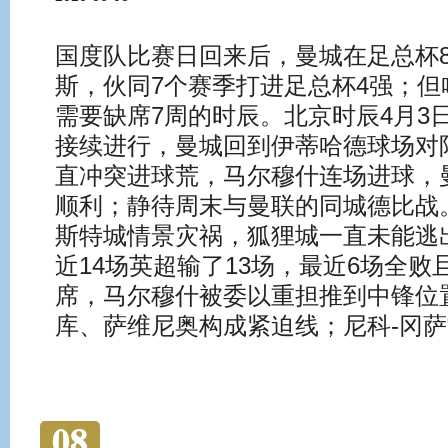
国度队比赛日回来后，曼城在足总杯
斯，伙同7个赛季打进足总杯4强；但
需要缺席7周的时辰。北京时辰4月3
接续进行，曼城回到伊蒂哈德球场对
直冲突进球荒，马尔穆什连场进球，曼
顺利；静待周末与曼联的同城德比战
斯特城情景灾祸，狐狸城一直未能逃
近14场英超输了13场，最近6场全败
席，马尔穆什被委以重担推到中锋位
库、萨维尼奥构成紧迫线；尼科-冈
08