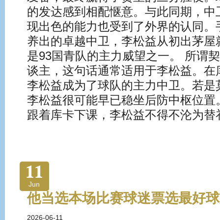
的发达感到相配惬意。与此同期，中
现出色的能力也受到了外界的认同。手
养出的卓越中卫，李松益从初出茅屋
是93国青队的主力威望之一。 所谓
谈主，这句话通常适用于李松益。在
李松益成为了球队的主力中卫。若是
李松益很可能早已稳坐后防中枢位置
跟着库卡下课，李松益不得不沦为替
11
Jun
他当选本场比赛球迷票选最好球
2026-06-11