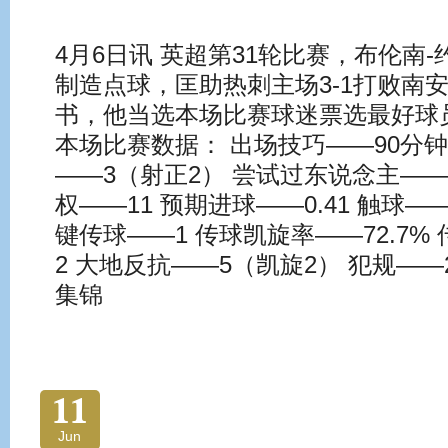
4月6日讯 英超第31轮比赛，布伦南
制造点球，匡助热刺主场3-1打败南
书，他当选本场比赛球迷票选最好球员
本场比赛数据： 出场技巧——90分钟
——3（射正2） 尝试过东说念主——
权——11 预期进球——0.41 触球——
键传球——1 传球凯旋率——72.7%
2 大地反抗——5（凯旋2） 犯规——
集锦
11
Jun