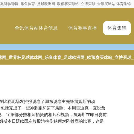
杯足球体球网_乐鱼体育_足球欧洲网_欧预赛买球站_立博买球_全讯买球站-体育集锦
全讯体育站体育信息
体育赛事直播
体育集锦
球网_世界杯足球体球网_乐鱼体育_足球欧洲网_欧预赛买球站_立博买球
dina在比赛现场发推报说念了湖东说念主先锋詹姆斯的动
，包括完成了一些冲刺跑和篮下肃除。本周雷迪克一直说詹
写说念。字据部分照相师拍摄的相片和视频，詹姆斯在昨日赛前
姆斯本日延续因左腹股沟拉伤缺席对阵雄鹿的比赛，这是