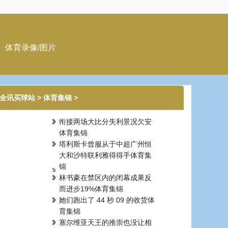
体育录像/图片
_全讯买球站
>
体育集锦
>
衔接两场大比分失利景况欠安
体育集锦
塔利斯卡曾服从于中超广州恒
大和沙特联利雅得得手体育集
锦
林书豪在禁区内的闭幕成果反
而进步19%体育集锦
她们跑出了 44 秒 09 的收货体
育集锦
塞尔维亚天王的推崇也没让相