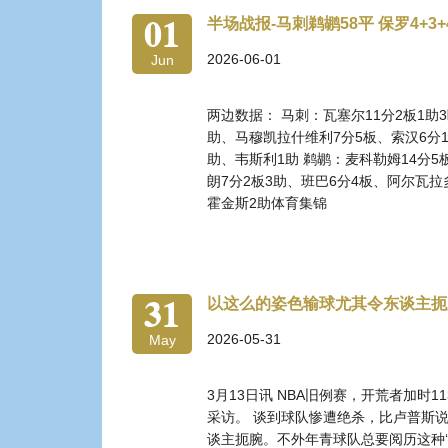
01
半场战报-马刺鹈鹕58平 保罗4+3+
2026-06-01
Jun
两边数据： 马刺：瓦塞尔11分2板1助
助、马穆凯拉什维利7分5板、索汉6分1
助、韦斯利1助 鹈鹕：麦科勒姆14分5
朗7分2板3助、班巴6分4板、阿尔瓦拉
霍金斯2助体育集锦
31
以这么的姿色输球尤其令东谈主扼
2026-05-31
May
3月13日讯 NBA旧例赛，开荒者加时
采访。 谈到球队惨遭绝杀，比卢普斯
谈主扼腕。不外年青球队总要阅历这种‘