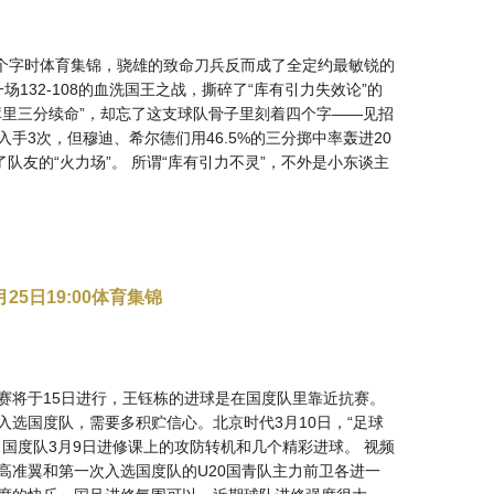
四个字时体育集锦，骁雄的致命刀兵反而成了全定约最敏锐的
一场132-108的血洗国王之战，撕碎了“库有引力失效论”的
库里三分续命”，却忘了这支球队骨子里刻着四个字——见招
手3次，但穆迪、希尔德们用46.5%的三分掷中率轰进20
队友的“火力场”。 所谓“库有引力不灵”，不外是小东谈主
5日19:00体育集锦
赛将于15日进行，王钰栋的进球是在国度队里靠近抗赛。
选国度队，需要多积贮信心。北京时代3月10日，“足球
国度队3月9日进修课上的攻防转机和几个精彩进球。 视频
高准翼和第一次入选国度队的U20国青队主力前卫各进一