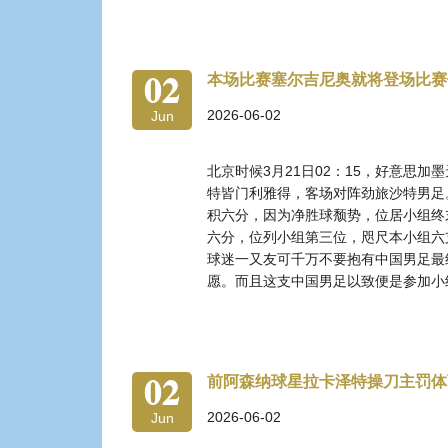
02
本场比赛塞尔吉尼奥就将登场比赛
2026-06-02
Jun
北京时候3月21日02：15，好意思
特皆门利雅得，客场对阵劲旅沙特男足
积六分，因为净胜球颓势，位居小组终
六分，位列小组第三位，咫尺本小组六
球迷一又友可千万不要抱有中国男足最
愿。而且这支中国男足以致便是参加小
02
前阿森纳球星拉卡泽特操刀主罚体
2026-06-02
Jun