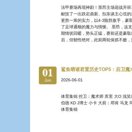
法甲赛场再现神剧！里昂主场迎战升班
献技了一出跌宕鼎新、扣东谈主心弦的
更胜一筹的实力，以4-3险胜敌手，豪
了足球通顺的魔力与情愫。 里昂，这
期情状回暖，势头正猛，赛前还是豪取
后，但韧性绝对，此前两轮保抓不败，
01
鲨鱼晒诸君置历史TOP5：后卫魔术
2026-06-01
Jun
体育集锦 控卫：魔术师 库里 大O 浅笑
伯德 KD J博士 小卡 大前：邓肯 马龙
体育集锦