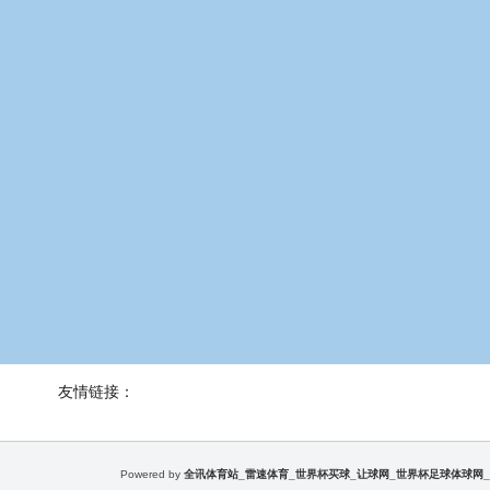
友情链接：
Powered by
全讯体育站_雷速体育_世界杯买球_让球网_世界杯足球体球网