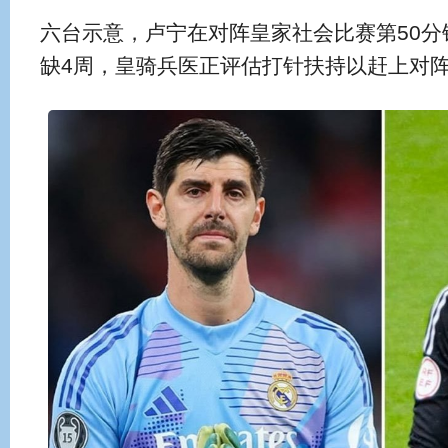
六台示意，卢宁在对阵皇家社会比赛第50
缺4周，皇骑兵医正评估打针扶持以赶上对