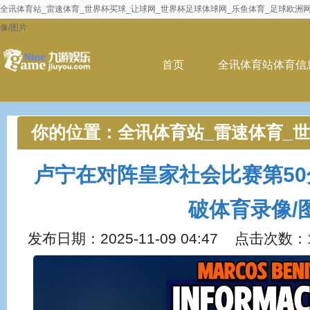
全讯体育站_雷速体育_世界杯买球_让球网_世界杯足球体球网_乐鱼体育_足球欧洲
像/图片
首页
全讯体育站体育信
你的位置：
全讯体育站_雷速体育_世
足球体球网_乐鱼体育_足球欧洲网_
卢宁在对阵皇家社会比赛第5
全讯买球站
>
体育录像/图片
> 卢宁
破体育录像/
分钟遇到比目鱼肌扯破体育录像/图
发布日期：2025-11-09 04:47 点击次数：