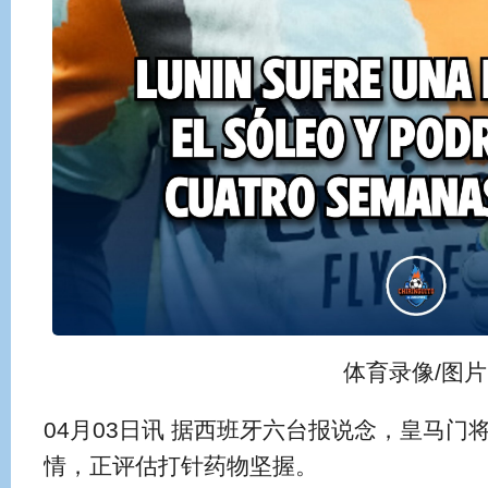
体育录像/图片
04月03日讯 据西班牙六台报说念，皇马
情，正评估打针药物坚握。