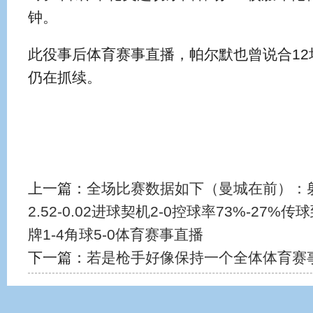
钟。
此役事后体育赛事直播，帕尔默也曾说合1
仍在抓续。
上一篇：
全场比赛数据如下（曼城在前）：射门
2.52-0.02进球契机2-0控球率73%-27%传
牌1-4角球5-0体育赛事直播
下一篇：
若是枪手好像保持一个全体体育赛