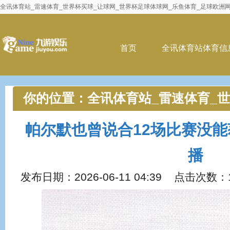
全讯体育站_雷速体育_世界杯买球_让球网_世界杯足球体球网_乐鱼体育_足球欧洲
首页
全讯体育站体育信
你的位置：
全讯体育站_雷速体育_世
足球体球网_乐鱼体育_足球欧洲网_
帕尔默也曾说合12场比赛没
全讯买球站
>
体育赛事直播
> 帕尔
播
得进球体育赛事直播
发布日期：2026-06-11 04:39 点击次数：