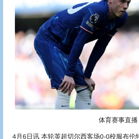
体育赛事直播
4月6日讯 本轮英超切尔西客场0-0校服布