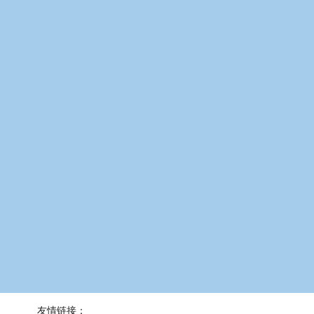
友情链接：