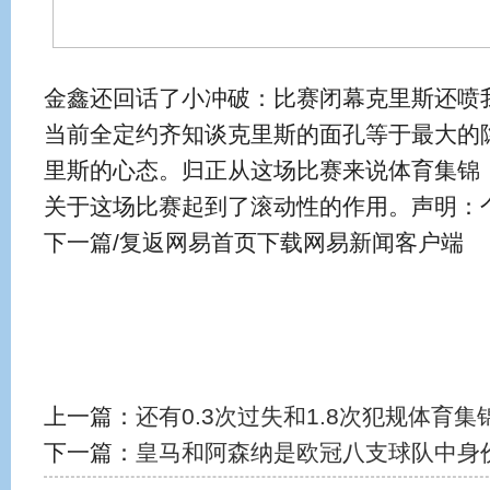
金鑫还回话了小冲破：比赛闭幕克里斯还喷
当前全定约齐知谈克里斯的面孔等于最大的
里斯的心态。归正从这场比赛来说体育集锦
关于这场比赛起到了滚动性的作用。声明：
下一篇/复返网易首页下载网易新闻客户端
上一篇：
还有0.3次过失和1.8次犯规体育集
下一篇：
皇马和阿森纳是欧冠八支球队中身