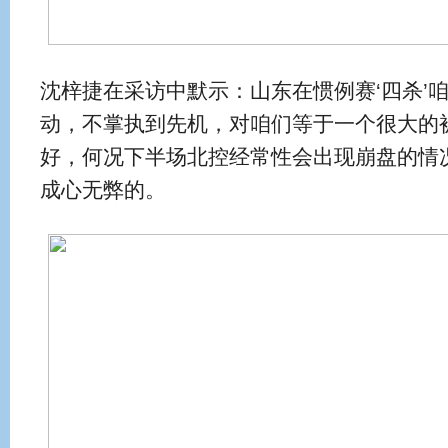
沈梓捷在采访中默示：山东在惯例赛‘四杀’
动，不掌执到先机，对咱们等于一个很大的
好，何况下半场北控经常性会出现崩盘的情
成心无弊的。