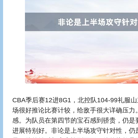
CBA季后赛12进8G1，北控队104-99
场很好推论比赛计较，给敌手很大详确压力
感。为队员在第四节的宝石感到骄贵，仍是
进展特别好。非论是上半场攻守针对性，仍