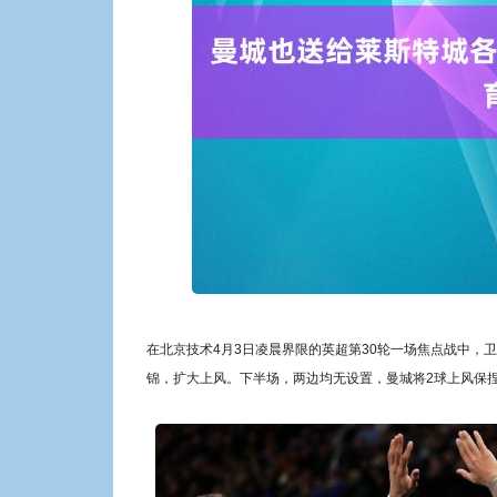
在北京技术4月3日凌晨界限的英超第30轮一场焦点战中，
锦，扩大上风。下半场，两边均无设置，曼城将2球上风保