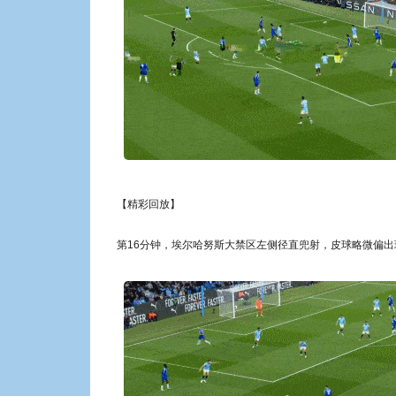
【精彩回放】
第16分钟，埃尔哈努斯大禁区左侧径直兜射，皮球略微偏出