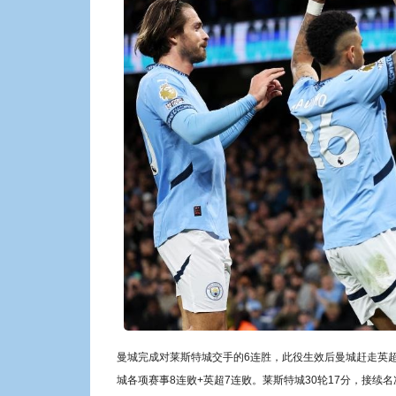
曼城完成对莱斯特城交手的6连胜，此役生效后曼城赶走英超
城各项赛事8连败+英超7连败。莱斯特城30轮17分，接续名