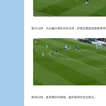
第31分钟，马尔穆什禁区内作念球，萨维尼奥跟进推射将球
第36分钟，多库禁区内倒地，裁判莫得作念出暗示。