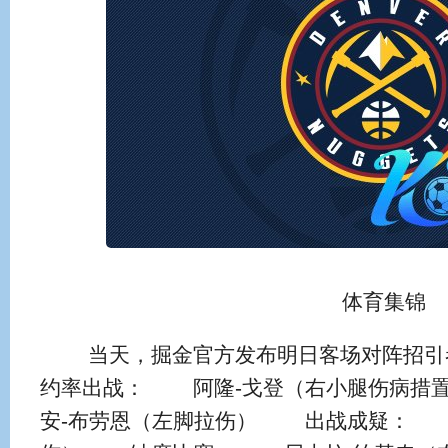
体育集锦
当天，掘金官方发布明日客场对阵招引
约率出战： 阿隆-戈登（右小腿伤病措
安-布劳恩（左脚拉伤） 出战成疑： 