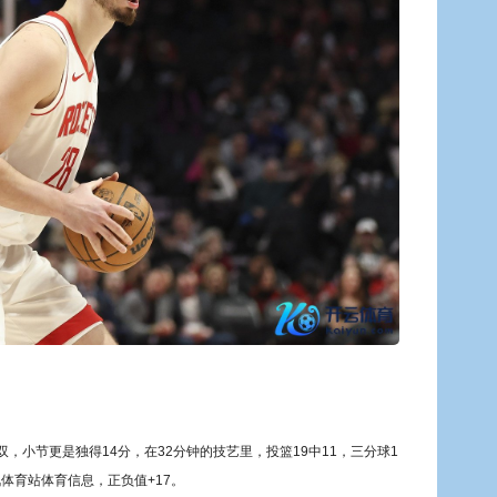
小节更是独得14分，在32分钟的技艺里，投篮19中11，三分球1
讯体育站体育信息，正负值+17。